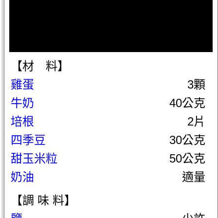
【材 料】
雞蛋
3顆
牛奶
40公克
培根
2片
四季豆
30公克
甜玉米粒
50公克
奶油
適量
【調 味 料】