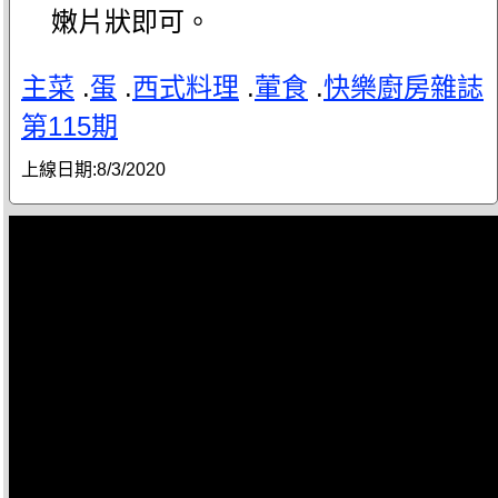
嫩片狀即可。
主菜
.
蛋
.
西式料理
.
葷食
.
快樂廚房雜誌
第115期
上線日期:
8/3/2020