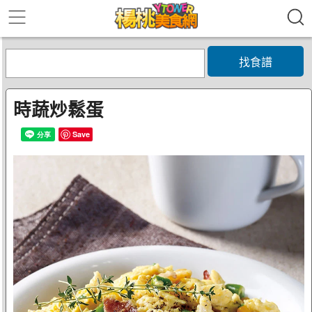
找食譜
時蔬炒鬆蛋
Save