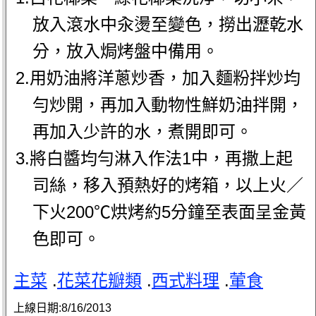
放入滾水中汆燙至變色，撈出瀝乾水
分，放入焗烤盤中備用。
2.用奶油將洋蔥炒香，加入麵粉拌炒均
勻炒開，再加入動物性鮮奶油拌開，
再加入少許的水，煮開即可。
3.將白醬均勻淋入作法1中，再撒上起
司絲，移入預熱好的烤箱，以上火／
下火200℃烘烤約5分鐘至表面呈金黃
色即可。
主菜
.
花菜花瓣類
.
西式料理
.
葷食
上線日期:
8/16/2013