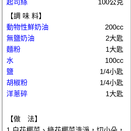
起司絲
100公克
【調 味 料】
動物性鮮奶油
200cc
無鹽奶油
2大匙
麵粉
1大匙
水
100cc
鹽
1/4小匙
胡椒粉
1/4小匙
洋蔥碎
1大匙
【做 法】
1.白花椰菜、綠花椰菜洗淨，切小朵，