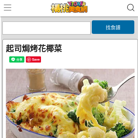
找食譜
起司焗烤花椰菜
Save