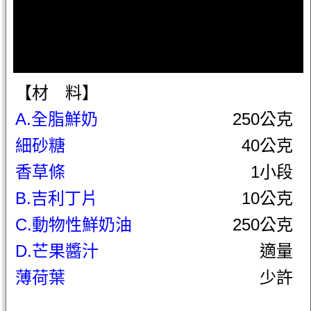
【材 料】
A.全脂鮮奶
250公克
細砂糖
40公克
香草條
1小段
B.吉利丁片
10公克
C.動物性鮮奶油
250公克
D.芒果醬汁
適量
薄荷葉
少許