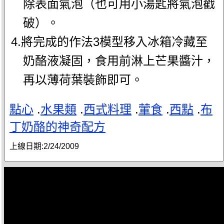
除表面氣泡（也可用小湯匙將氣泡戳
破）。
4.將完成的作法3模型移入冰箱冷藏至
奶酪液凝固，食用前淋上芒果醬汁，
再以薄荷葉裝飾即可。
點心
.
水果類
.
西式料理
.
葷食
.
西點
.
布
丁奶酪的神奇配方
上線日期:
2/24/2009