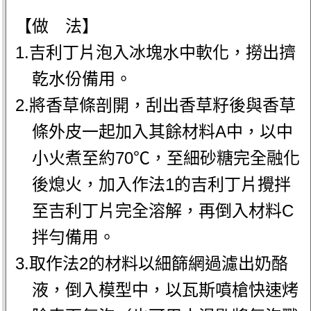
【做 法】
1.吉利丁片泡入冰塊水中軟化，撈出擠
乾水份備用。
2.將香草條剖開，刮出香草籽後與香草
條外皮一起加入其餘材料A中，以中
小火煮至約70℃，至細砂糖完全融化
後熄火，加入作法1的吉利丁片攪拌
至吉利丁片完全溶解，再倒入材料C
拌勻備用。
3.取作法2的材料以細篩網過濾出奶酪
液，倒入模型中，以瓦斯噴槍快速烤