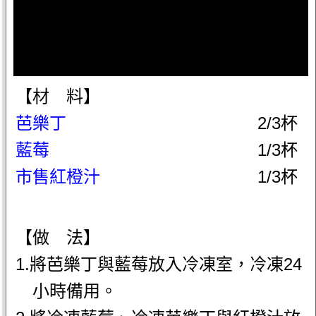
【材 料】
芭樂丁
2/3杯
藍莓
1/3杯
市售紅橙汁
1/3杯
【做 法】
1.將芭樂丁與藍莓放入冷凍室，冷凍24
小時備用。