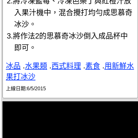
2.將冷凍藍莓、冷凍芭樂丁與紅橙汁放
入果汁機中，混合攪打均勻成思慕奇
冰沙。
3.將作法2的思慕奇冰沙倒入成品杯中
即可。
冰品
.
水果類
.
西式料理
.
素食
.
用新鮮水
果打冰沙
上線日期:
6/5/2015