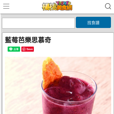
找食譜
藍莓芭樂思慕奇
Save