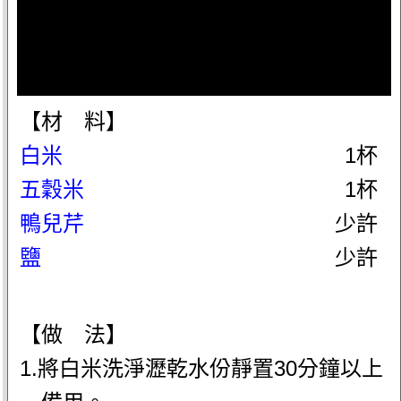
【材 料】
白米
1杯
五穀米
1杯
鴨兒芹
少許
鹽
少許
【做 法】
1.將白米洗淨瀝乾水份靜置30分鐘以上