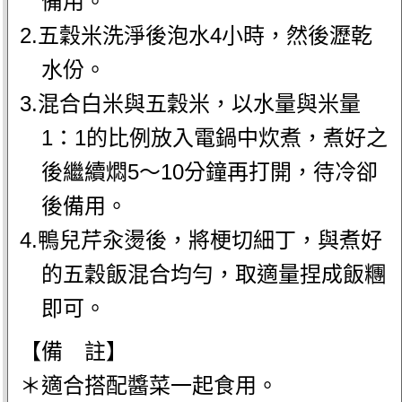
備用。
2.五穀米洗淨後泡水4小時，然後瀝乾
水份。
3.混合白米與五穀米，以水量與米量
1：1的比例放入電鍋中炊煮，煮好之
後繼續燜5～10分鐘再打開，待冷卻
後備用。
4.鴨兒芹汆燙後，將梗切細丁，與煮好
的五穀飯混合均勻，取適量捏成飯糰
即可。
【備 註】
＊適合搭配醬菜一起食用。