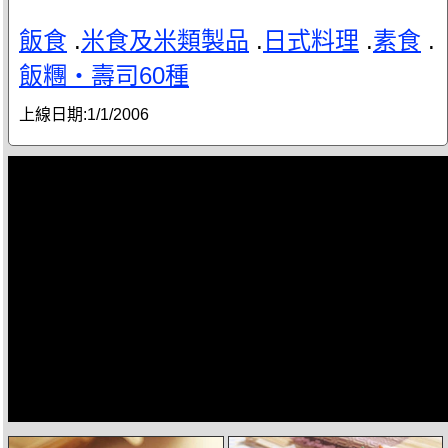
飯食
.
米食及米類製品
.
日式料理
.
素食
.
飯糰‧壽司60種
上線日期:
1/1/2006