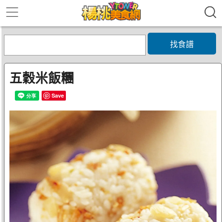
找食譜
五穀米飯糰
Save