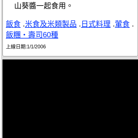
山葵醬一起食用。
飯食
.
米食及米類製品
.
日式料理
.
葷食
.
飯糰‧壽司60種
上線日期:
1/1/2006