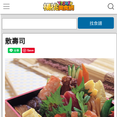
找食譜
散壽司
Save