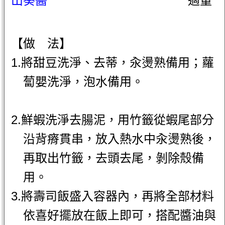
山葵醬
適量
【做 法】
1.將甜豆洗淨、去蒂，汆燙熟備用；蘿
蔔嬰洗淨，泡水備用。
2.鮮蝦洗淨去腸泥，用竹籤從蝦尾部分
沿背瘠貫串，放入熱水中汆燙熟後，
再取出竹籤，去頭去尾，剝除殼備
用。
3.將壽司飯盛入容器內，再將全部材料
依喜好擺放在飯上即可，搭配醬油與