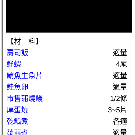
【材 料】
壽司飯
適量
鮮蝦
4尾
鮪魚生魚片
適量
鮭魚卵
適量
市售蒲燒鰻
1/2條
厚蛋燒
3~5片
乾瓢煮
各適
蒟蒻煮
適量