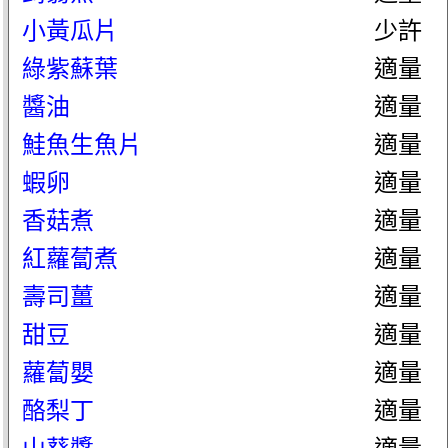
小黃瓜片
少許
綠紫蘇葉
適量
醬油
適量
鮭魚生魚片
適量
蝦卵
適量
香菇煮
適量
紅蘿蔔煮
適量
壽司薑
適量
甜豆
適量
蘿蔔嬰
適量
酪梨丁
適量