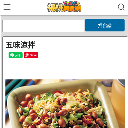
找食譜
五味涼拌
Save