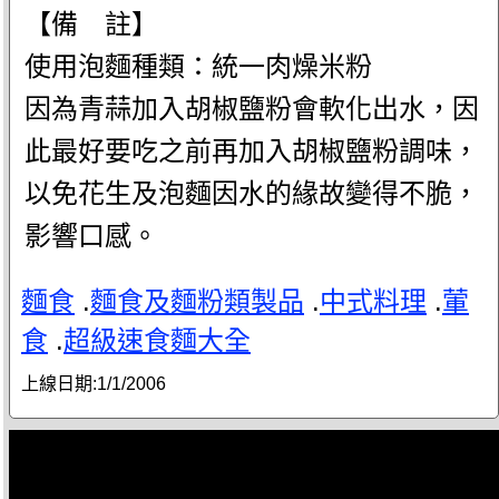
【備 註】
使用泡麵種類：統一肉燥米粉
因為青蒜加入胡椒鹽粉會軟化出水，因
此最好要吃之前再加入胡椒鹽粉調味，
以免花生及泡麵因水的緣故變得不脆，
影響口感。
麵食
.
麵食及麵粉類製品
.
中式料理
.
葷
食
.
超級速食麵大全
上線日期:
1/1/2006