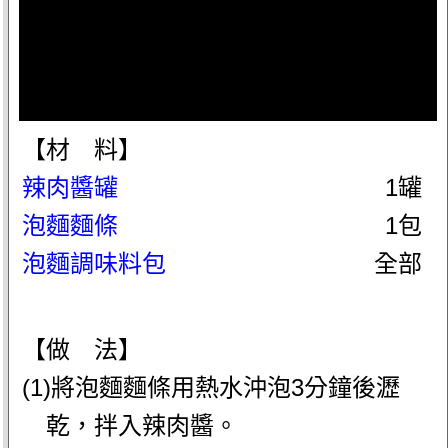
【材 料】
辣肉醬罐
1罐
泡麵麵條
1包
泡麵調味料包
全部
【做 法】
(1)將泡麵麵條用熱水沖泡3分鐘後瀝
乾，拌入辣肉醬。