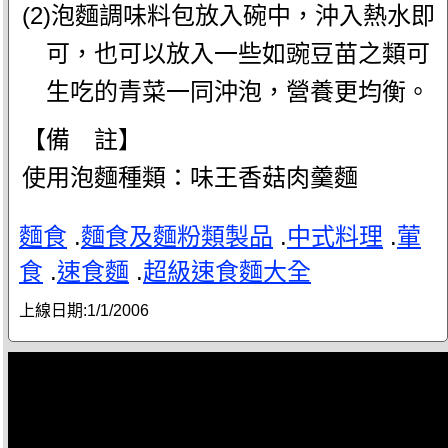
(2)泡麵調味料包放入碗中，沖入熱水即
可，也可以放入一些如豌豆苗之類可
生吃的青菜一同沖泡，營養更均衡。
【備 註】
使用泡麵種類：味王香菇肉羹麵
麵食
.
麵食及麵粉類製品
.
中式料理
.
葷
食
.
速食麵
.
超級速食麵大全
上線日期:
1/1/2006