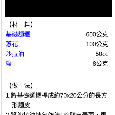
【材 料】
基礎麵糰
600公克
蔥花
100公克
沙拉油
50㏄
鹽
8公克
【做 法】
1.將基礎麵糰桿成約70x20公分的長方
形麵皮
2.將沙拉油抹勻作法1的麵皮表面，再