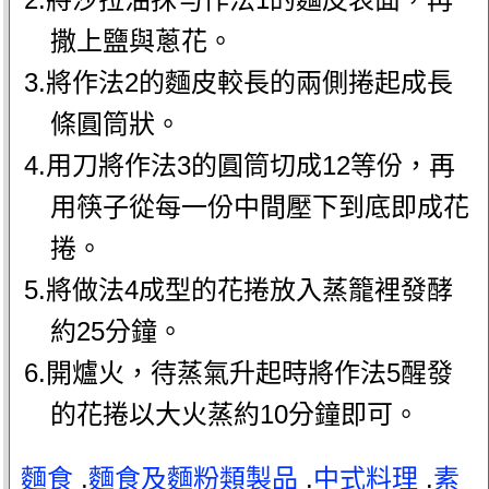
撒上鹽與蔥花。
3.將作法2的麵皮較長的兩側捲起成長
條圓筒狀。
4.用刀將作法3的圓筒切成12等份，再
用筷子從每一份中間壓下到底即成花
捲。
5.將做法4成型的花捲放入蒸籠裡發酵
約25分鐘。
6.開爐火，待蒸氣升起時將作法5醒發
的花捲以大火蒸約10分鐘即可。
麵食
.
麵食及麵粉類製品
.
中式料理
.
素