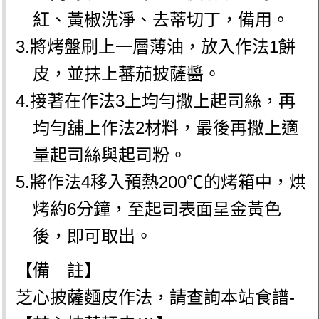
紅、黃椒洗淨、去蒂切丁，備用。
3.將烤盤刷上一層薄油，放入作法1餅
皮，並抹上蕃茄披薩醬。
4.接著在作法3上均勻撒上起司絲，再
均勻舖上作法2材料，最後再撒上適
量起司絲與起司粉。
5.將作法4移入預熱200℃的烤箱中，烘
烤約6分鐘，至起司表面呈金黃色
後，即可取出。
【備 註】
芝心披薩麵皮作法，請查詢本站食譜-