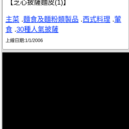
【芝心披薩麵皮(1)】
主菜
.
麵食及麵粉類製品
.
西式料理
.
葷
食
.
30種人氣披薩
上線日期:
1/1/2006