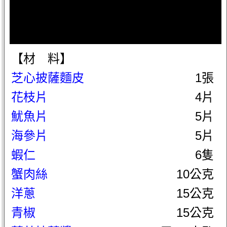
【材 料】
芝心披薩麵皮
1張
花枝片
4片
魷魚片
5片
海參片
5片
蝦仁
6隻
蟹肉絲
10公克
洋蔥
15公克
青椒
15公克