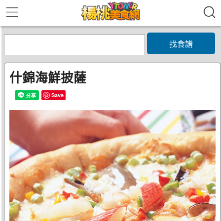
找食譜
什錦海鮮披薩
Save