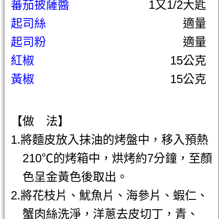
蕃茄披薩醬
1又1/2大匙
起司絲
適量
起司粉
適量
紅椒
15公克
黃椒
15公克
【做 法】
1.將麵皮放入抹油的烤盤中，移入預熱
210℃的烤箱中，烘烤約7分鐘，至顏
色呈金黃色後取出。
2.將花枝片、魷魚片、海參片、蝦仁、
蟹肉絲洗淨，洋蔥去皮切丁，青、