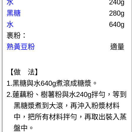
水
240g
黑糖
280g
水
640g
裹粉：
熟黃豆粉
適量
【做 法】
1.黑糖與水640g煮滾成糖漿。
2.蓮藕粉、樹薯粉與水240g拌勻，等到
黑糖漿煮到大滾，再沖入粉漿材料
中，把所有材料拌勻，再取出裝入蒸
盤中。