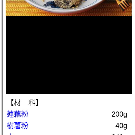
【材 料】
蓮藕粉
200g
樹薯粉
40g