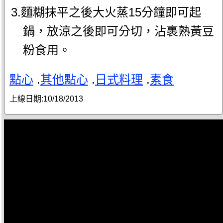
3.麵糊抹平之後大火蒸15分鐘即可起
鍋，放涼之後即可分切，沾裹熟黃豆
粉食用。
點心
.
其他點心
.
日式料理
.
素食
上線日期:
10/18/2013