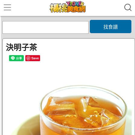
找食譜
決明子茶
Save