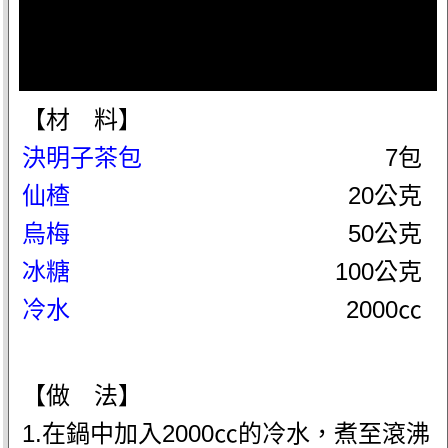
【材 料】
決明子茶包
7包
仙楂
20公克
烏梅
50公克
冰糖
100公克
冷水
2000㏄
【做 法】
1.在鍋中加入2000㏄的冷水，煮至滾沸