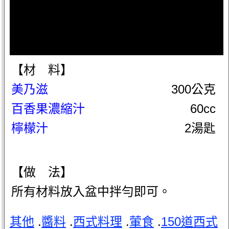
【材 料】
美乃滋
300公克
百香果濃縮汁
60cc
檸檬汁
2湯匙
【做 法】
所有材料放入盆中拌勻即可。
其他
.
醬料
.
西式料理
.
葷食
.
150道西式