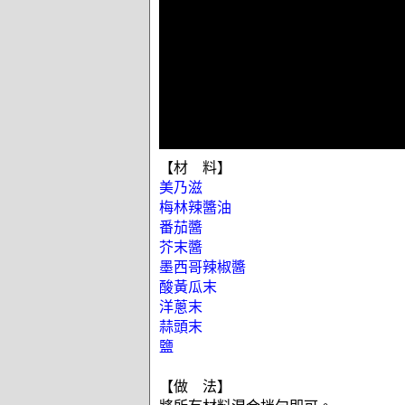
【材 料】
美乃滋
梅林辣醬油
番茄醬
芥末醬
墨西哥辣椒醬
酸黃瓜末
洋蔥末
蒜頭末
鹽
【做 法】