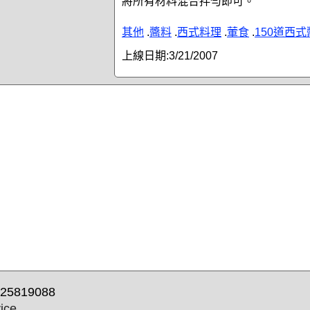
將所有材料混合拌勻即可。
其他
.
醬料
.
西式料理
.
葷食
.
150道西
上線日期:
3/21/2007
25819088
ice