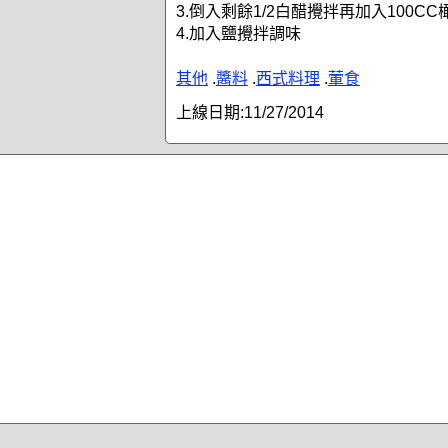
3.倒入剩餘1/2白醋攪拌再加入100C
4.加入鹽攪拌調味
其他
.
醬料
.
西式料理
.
葷食
上線日期:
11/27/2014