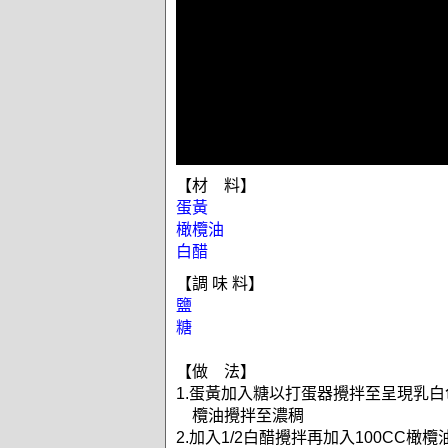
【材 料】
蛋黃
橄欖油
白醋
【調 味 料】
鹽
糖
【做 法】
1.蛋黃加入糖以打蛋器攪拌至呈現乳白色
欖油攪拌至濃稠
2.加入1/2白醋攪拌再加入100CC橄