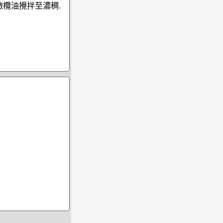
C橄欖油攪拌至濃稠.