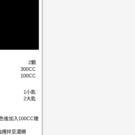
2顆
300CC
100CC
1小匙
2大匙
後加入100CC橄
欖油攪拌至濃稠