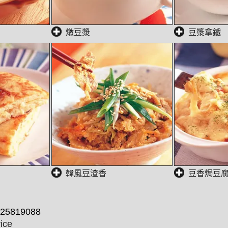
燉豆漿
豆漿拿鐵
韓風豆渣香
豆香焗豆
25819088
ice