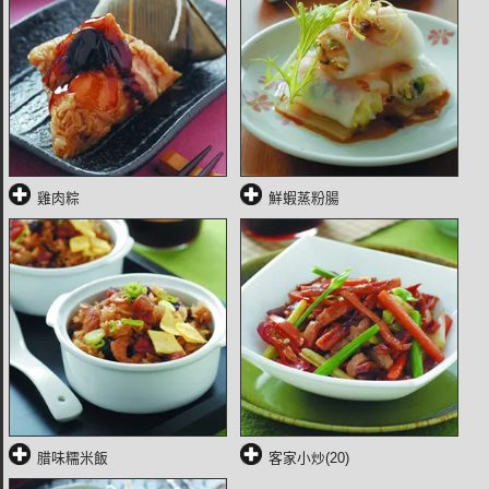
雞肉粽
鮮蝦蒸粉腸
腊味糯米飯
客家小炒(20)