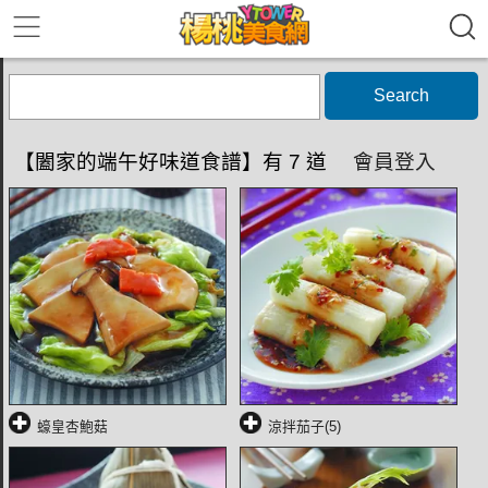
Search
【闔家的端午好味道食譜】有 7 道
會員登入
蠔皇杏鮑菇
涼拌茄子(5)