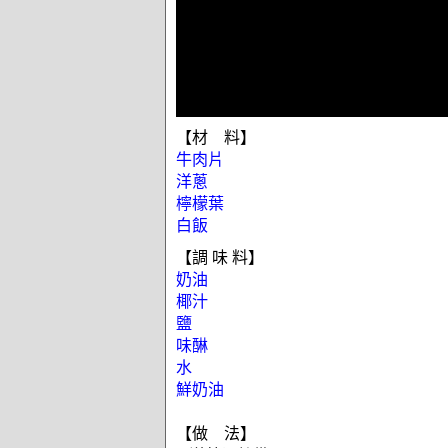
【材 料】
牛肉片
洋蔥
檸檬葉
白飯
【調 味 料】
奶油
椰汁
鹽
味醂
水
鮮奶油
【做 法】