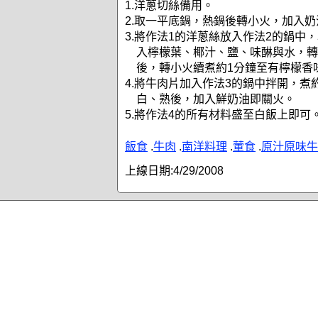
1.洋蔥切絲備用。
2.取一平底鍋，熱鍋後轉小火，加入
3.將作法1的洋蔥絲放入作法2的鍋中
入檸檬葉、椰汁、鹽、味醂與水，轉
後，轉小火續煮約1分鐘至有檸檬香
4.將牛肉片加入作法3的鍋中拌開，煮
白、熟後，加入鮮奶油即關火。
5.將作法4的所有材料盛至白飯上即可
飯食
.
牛肉
.
南洋料理
.
葷食
.
原汁原味牛
上線日期:
4/29/2008