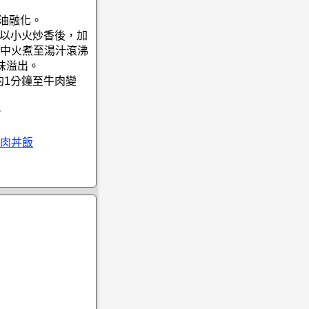
奶油融化。
，以小火炒香後，加
中火煮至湯汁滾沸
味溢出。
約1分鐘至牛肉變
。
肉丼飯