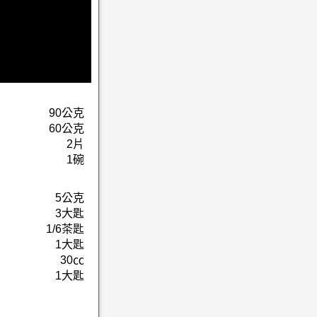
90公克
60公克
2片
1碗
5公克
3大匙
1/6茶匙
1大匙
30㏄
1大匙