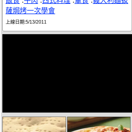
飯食
.
牛肉
.
西式料理
.
葷食
.
義大利麵披
薩焗烤一次學會
上線日期:
5/13/2011