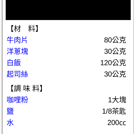
【材 料】
牛肉片
80公克
洋蔥塊
30公克
白飯
120公克
起司絲
30公克
【調 味 料】
咖哩粉
1大塊
鹽
1/8茶匙
水
200㏄