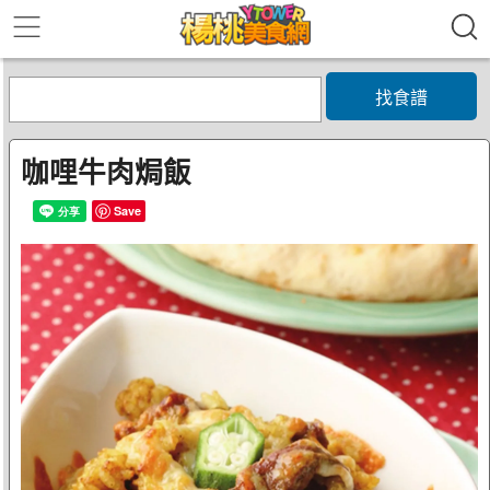
找食譜
咖哩牛肉焗飯
Save