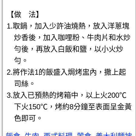
【做 法】
1.取鍋，加入少許油燒熱，放入洋蔥塊
炒香後，加入咖哩粉、牛肉片和水炒
勻後，再放入白飯和鹽，以小火炒
勻。
2.將作法1的飯盛入焗烤盅內，撒上起
司絲。
3.放入已預熱的烤箱中，以上火200℃
下火150℃，烤約8分鐘至表面呈金黃
色即可。