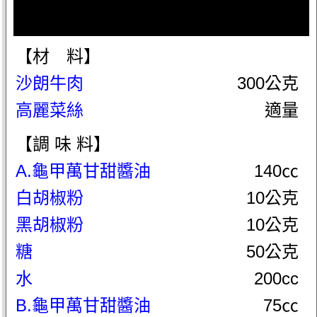
【材 料】
沙朗牛肉
300公克
高麗菜絲
適量
【調 味 料】
A.龜甲萬甘甜醬油
140㏄
白胡椒粉
10公克
黑胡椒粉
10公克
糖
50公克
水
200cc
B.龜甲萬甘甜醬油
75㏄