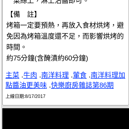
菜絲上，淋上沾醬即可。
【備 註】
烤箱一定要預熱，再放入食材烘烤，避
免因為烤箱溫度還不足，而影響烘烤的
時間。
約75分鐘(含醃漬約60分鐘)
主菜
.
牛肉
.
南洋料理
.
葷食
.
南洋料理加
點醬油更美味
.
快樂廚房雜誌第86期
上線日期:
8/17/2017