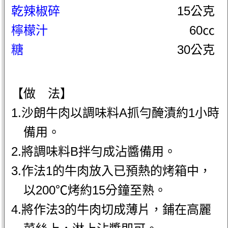
乾辣椒碎
15公克
檸檬汁
60㏄
糖
30公克
【做 法】
1.沙朗牛肉以調味料A抓勻醃漬約1小時
備用。
2.將調味料B拌勻成沾醬備用。
3.作法1的牛肉放入已預熱的烤箱中，
以200℃烤約15分鐘至熟。
4.將作法3的牛肉切成薄片，鋪在高麗