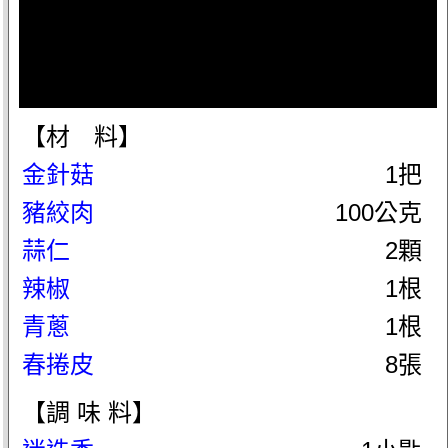
【材 料】
金針菇
1把
豬絞肉
100公克
蒜仁
2顆
辣椒
1根
青蔥
1根
春捲皮
8張
【調 味 料】