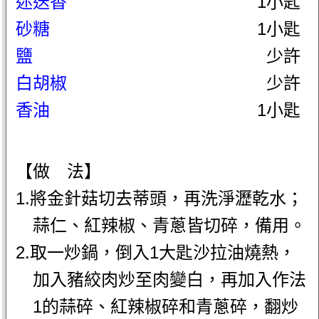
迷迭香
1小匙
砂糖
1小匙
鹽
少許
白胡椒
少許
香油
1小匙
【做 法】
1.將金針菇切去蒂頭，再洗淨瀝乾水；
蒜仁、紅辣椒、青蔥皆切碎，備用。
2.取一炒鍋，倒入1大匙沙拉油燒熱，
加入豬絞肉炒至肉變白，再加入作法
1的蒜碎、紅辣椒碎和青蔥碎，翻炒