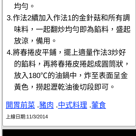
均勻。
3.作法2續加入作法1的金針菇和所有調
味料，一起翻炒均勻即為餡料，盛起
放涼，備用。
4.將春捲皮平鋪，擺上適量作法3炒好
的餡料，再將春捲皮捲起成圓筒狀，
放入180℃的油鍋中，炸至表面呈金
黃色，撈起瀝乾油後切段即可。
開胃前菜
.
豬肉
.
中式料理
.
葷食
上線日期:
11/3/2014