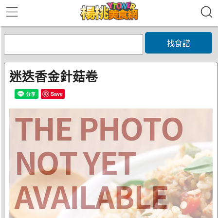
找食譜
迷迭香金針菇卷
Save