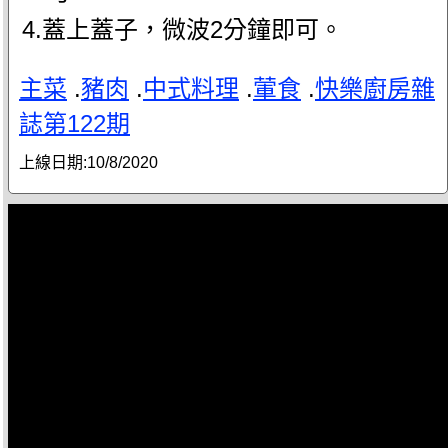
4.蓋上蓋子，微波2分鐘即可。
主菜
.
豬肉
.
中式料理
.
葷食
.
快樂廚房雜
誌第122期
上線日期:
10/8/2020