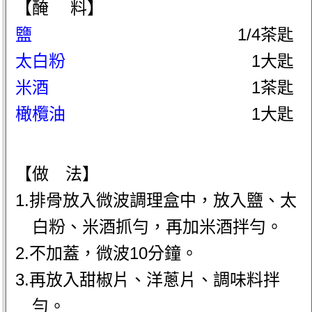
【醃 料】
鹽
1/4茶匙
太白粉
1大匙
米酒
1茶匙
橄欖油
1大匙
【做 法】
1.排骨放入微波調理盒中，放入鹽、太
白粉、米酒抓勻，再加米酒拌勻。
2.不加蓋，微波10分鐘。
3.再放入甜椒片、洋蔥片、調味料拌
勻。