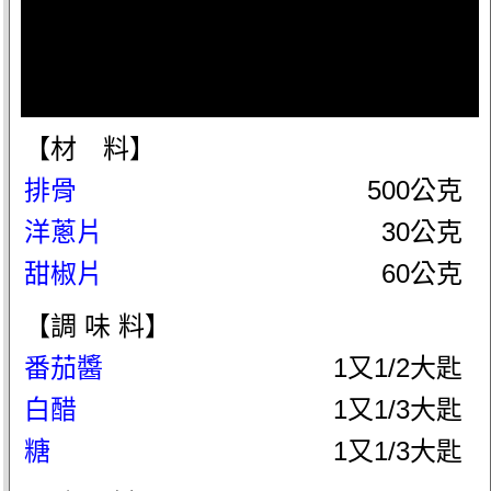
【材 料】
排骨
500公克
洋蔥片
30公克
甜椒片
60公克
【調 味 料】
番茄醬
1又1/2大匙
白醋
1又1/3大匙
糖
1又1/3大匙