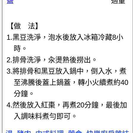
鹽
適量
【做 法】
1.黑豆洗淨，泡水後放入冰箱冷藏8小
時。
2.排骨洗淨，汆燙熟後撈出。
3.將排骨和黑豆放入鍋中，倒入水，煮
至沸騰後蓋上鍋蓋，轉小火續煮約40
分鐘。
4.然後放入紅棗，再煮20分鐘，最後加
入調味料煮勻即可。