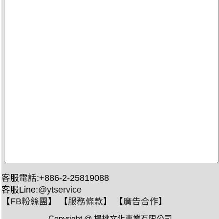
客服電話:+886-2-25819088
客服Line:
@ytservice
【
FB粉絲團
】 【
服務條款
】 【
廣告合作
】
Copyright @ 楊桃文化事業有限公司