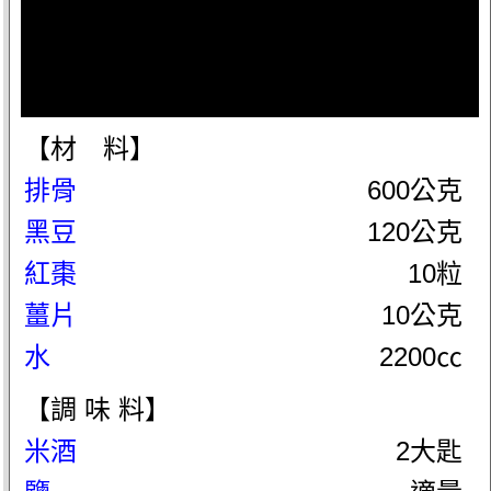
【材 料】
排骨
600公克
黑豆
120公克
紅棗
10粒
薑片
10公克
水
2200㏄
【調 味 料】
米酒
2大匙