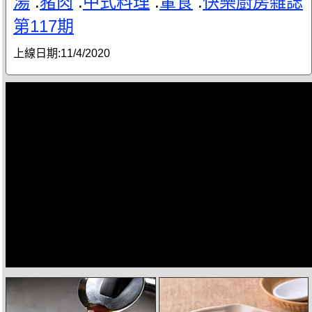
湯
.
豬肉
.
中式料理
.
葷食
.
快樂廚房雜誌
第117期
上線日期:
11/4/2020