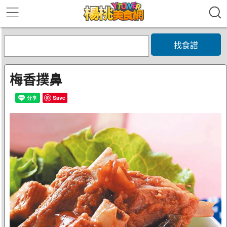
找食譜
梅香撲鼻
Save