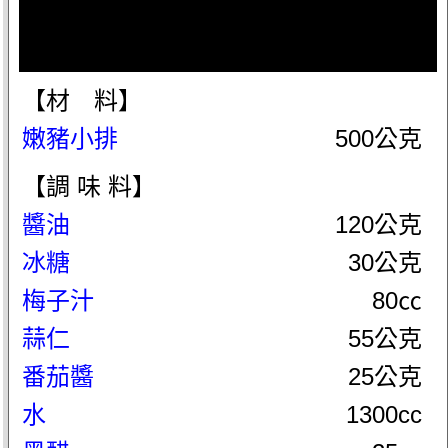
【材 料】
嫩豬小排
500公克
【調 味 料】
醬油
120公克
冰糖
30公克
梅子汁
80㏄
蒜仁
55公克
番茄醬
25公克
水
1300cc