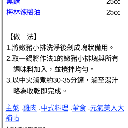
黑醋
25㏄
梅林辣醬油
25㏄
【做 法】
1.將嫩豬小排洗淨後剁成塊狀備用。
2.取一鍋將作法1的嫩豬小排塊與所有
調味料加入，並攪拌均勻。
3.以中火滷煮約30-35分鐘，滷至湯汁
略為收乾即完成。
主菜
.
雞肉
.
中式料理
.
葷食
.
元氣美人大
補帖