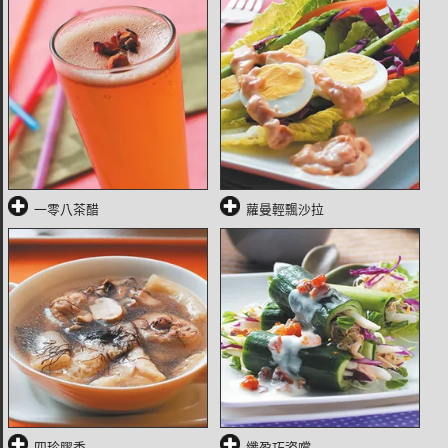
一零八茶醋
蘿曼輕飄沙拉
四珍膠香
纖盈巧姿嚐