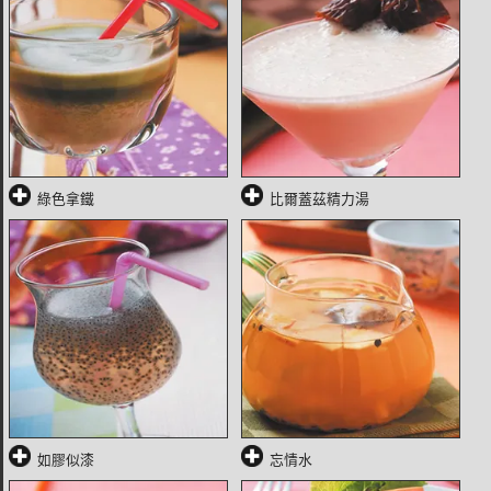
綠色拿鐵
比爾蓋茲精力湯
如膠似漆
忘情水