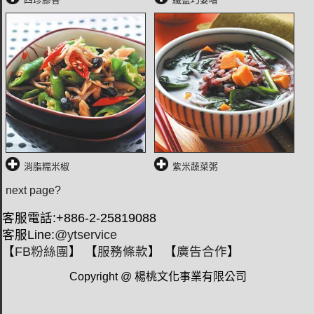
消脂糯米椒
紫米蔬菜粥
next page?
客服電話:+886-2-25819088
客服Line:
@ytservice
【
FB粉絲團
】 【
服務條款
】 【
廣告合作
】
Copyright @ 楊桃文化事業有限公司