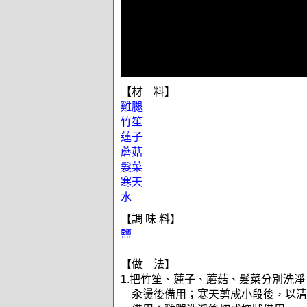
【材 料】
雞腿
竹笙
蓮子
蘑菇
髮菜
寒天
水
【調 味 料】
鹽
【做 法】
1.把竹笙、蓮子、蘑菇、髮菜分別洗
汆燙後備用；寒天剪成小段後，以清