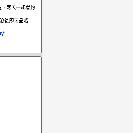
塊、寒天一起煮約
煮滾後即可品嚐。
帖