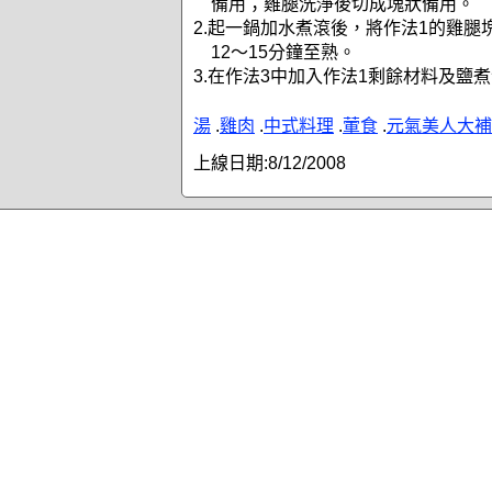
備用；雞腿洗淨後切成塊狀備用。
2.起一鍋加水煮滾後，將作法1的雞腿
12～15分鐘至熟。
3.在作法3中加入作法1剩餘材料及鹽
湯
.
雞肉
.
中式料理
.
葷食
.
元氣美人大補
上線日期:
8/12/2008