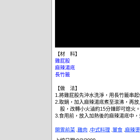
【材 料】
雞屁股
麻辣湯底
長竹籤
【做 法】
1.將雞屁股先沖水洗淨，用長竹籤串起
2.取鍋，加入麻辣湯底煮至滾沸，再放
股，改轉小火滷約15分鐘即可熄火
3.食用前，放入加熱後的麻辣湯底中，
開胃前菜
.
雞肉
.
中式料理
.
葷食
.
麻辣燙