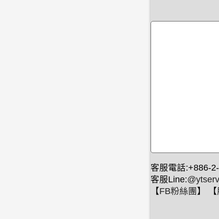
客服電話:+886-2-
客服Line:
@ytserv
【
FB粉絲團
】 【