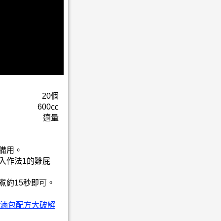
20個
600㏄
適量
備用。
入作法1的雞屁
。
煮約15秒即可。
滷包配方大破解