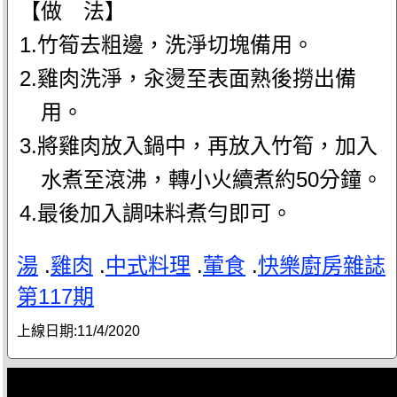
【做 法】
1.竹筍去粗邊，洗淨切塊備用。
2.雞肉洗淨，汆燙至表面熟後撈出備
用。
3.將雞肉放入鍋中，再放入竹筍，加入
水煮至滾沸，轉小火續煮約50分鐘。
4.最後加入調味料煮勻即可。
湯
.
雞肉
.
中式料理
.
葷食
.
快樂廚房雜誌
第117期
上線日期:
11/4/2020