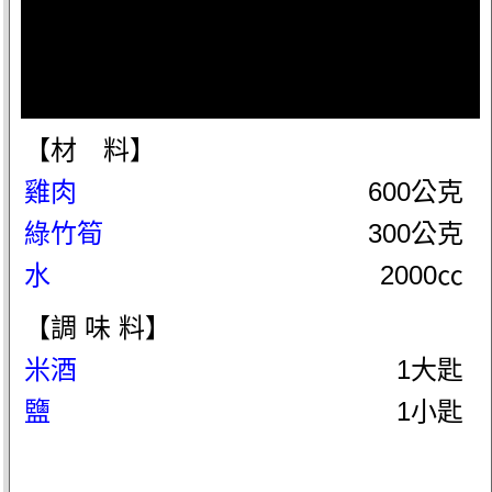
【材 料】
雞肉
600公克
綠竹筍
300公克
水
2000㏄
【調 味 料】
米酒
1大匙
鹽
1小匙