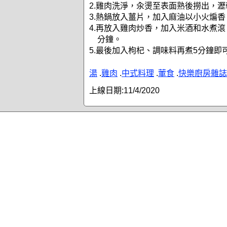
2.雞肉洗淨，汆燙至表面熟後撈出，
3.熱鍋放入薑片，加入麻油以小火煸香
4.再放入雞肉炒香，加入米酒和水煮滾
分鐘。
5.最後加入枸杞、調味料再煮5分鐘即
湯
.
雞肉
.
中式料理
.
葷食
.
快樂廚房雜誌
上線日期:
11/4/2020