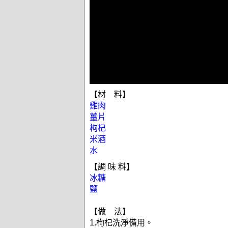
【材 料】
雞肉
薑片
枸杞
米酒
水
【調 味 料】
冰糖
鹽
【做 法】
1.枸杞洗淨備用。