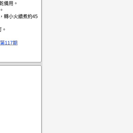
瀝乾備用。
。
，轉小火續煮約45
可。
第117期