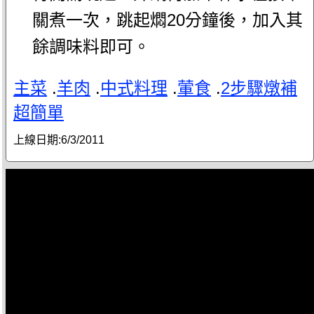
關煮一次，跳起燜20分鐘後，加入其
餘調味料即可。
主菜
.
羊肉
.
中式料理
.
葷食
.
2步驟燉補
超簡單
上線日期:
6/3/2011