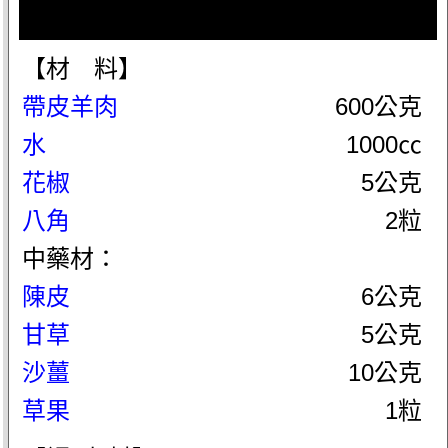
【材 料】
帶皮羊肉
600公克
水
1000㏄
花椒
5公克
八角
2粒
中藥材：
陳皮
6公克
甘草
5公克
沙薑
10公克
草果
1粒