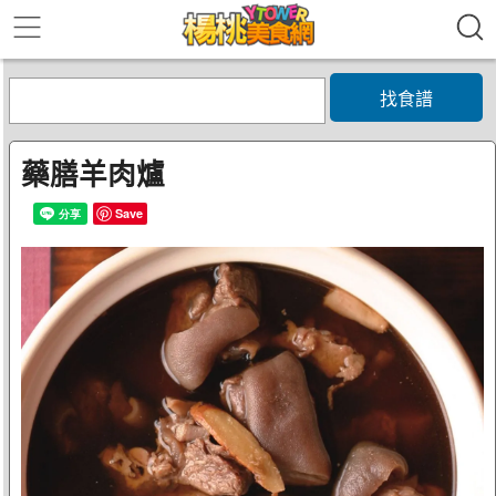
找食譜
藥膳羊肉爐
Save