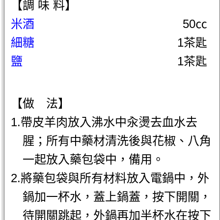
【調 味 料】
米酒
50㏄
細糖
1茶匙
鹽
1茶匙
【做 法】
1.帶皮羊肉放入沸水中汆燙去血水去
腥；所有中藥材清洗後與花椒、八角
一起放入藥包袋中，備用。
2.將藥包袋與所有材料放入電鍋中，外
鍋加一杯水，蓋上鍋蓋，按下開關，
待開關跳起，外鍋再加半杯水在按下