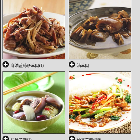
麻油薑絲炒羊肉(1)
滷羊肉
清燉羊肉(1)
沙茶羊肉燴飯