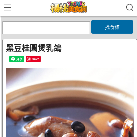
找食譜
黑豆桂圓煲乳鴿
Save