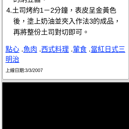
4.土司烤約1－2分鐘，表皮呈金黃色
後，塗上奶油並夾入作法3的成品，
再將整份土司對切即可。
點心
.
魚肉
.
西式料理
.
葷食
.
當紅日式三
明治
上線日期:
3/3/2007