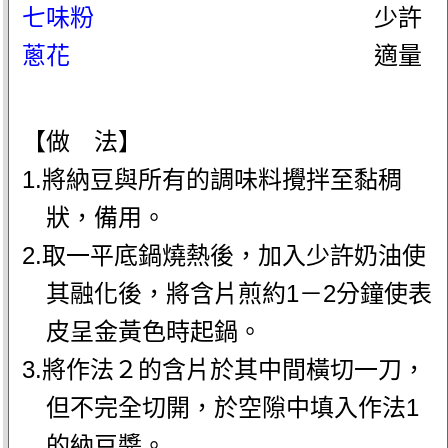
七味粉
少許
蔥花
適量
【做 法】
1.將納豆與所有的調味料攪拌至黏稠
狀，備用。
2.取一平底鍋燒熱後，加入少許奶油使
其融化後，將含片煎約1－2分鐘使表
皮呈金黃色時起鍋。
3.將作法２的含片於其中間橫切一刀，
但不完全切開，於空隙中填入作法1
的納豆醬。