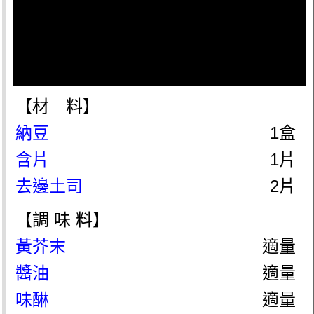
【材 料】
納豆
1盒
含片
1片
去邊土司
2片
【調 味 料】
黃芥末
適量
醬油
適量
味醂
適量