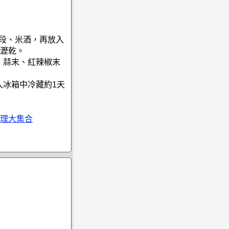
蔥段、米酒，再放入
瀝乾。
、蒜末、紅辣椒末
入冰箱中冷藏約1天
理大集合