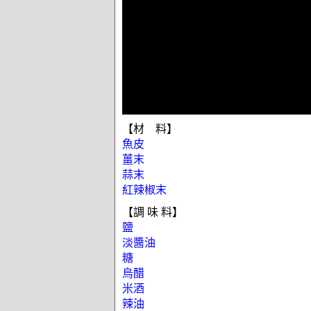
【材 料】
魚皮
薑末
蒜末
紅辣椒末
【調 味 料】
鹽
淡醬油
糖
烏醋
米酒
辣油