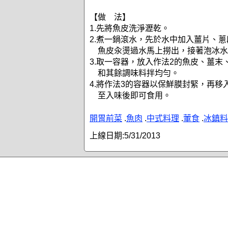
【做 法】
1.先將魚皮洗淨瀝乾。
2.煮一鍋滾水，先於水中加入薑片、
魚皮汆燙過水馬上撈出，接著泡冰水
3.取一容器，放入作法2的魚皮、薑末
和其餘調味料拌均勻。
4.將作法3的容器以保鮮膜封緊，再移
至入味後即可食用。
開胃前菜
.
魚肉
.
中式料理
.
葷食
.
冰鎮料
上線日期:
5/31/2013