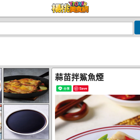
蒜苗拌鯊魚煙
Save