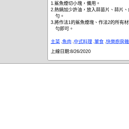
1.鯊魚煙切小塊，備用。
2.熱鍋加少許油，放入蒜苗片、蒜片
勻。
3.將作法1的鯊魚煙塊、作法2的所有
勻即可。
主菜
.
魚肉
.
中式料理
.
葷食
.
快樂廚房雜
上線日期:
8/26/2020