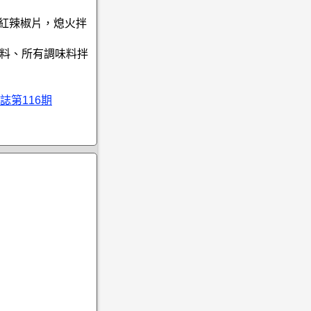
、紅辣椒片，熄火拌
材料、所有調味料拌
誌第116期