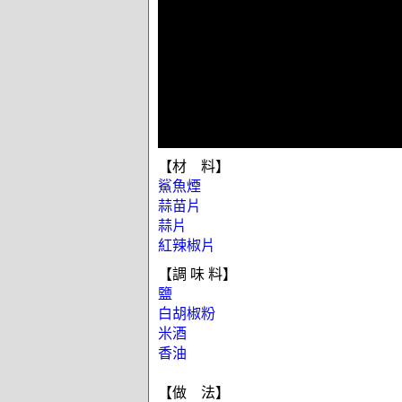
【材 料】
鯊魚煙
蒜苗片
蒜片
紅辣椒片
【調 味 料】
鹽
白胡椒粉
米酒
香油
【做 法】