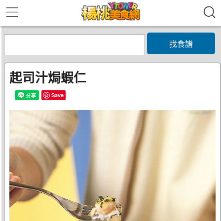
找食譜
起司汁焗蝦仁
Save