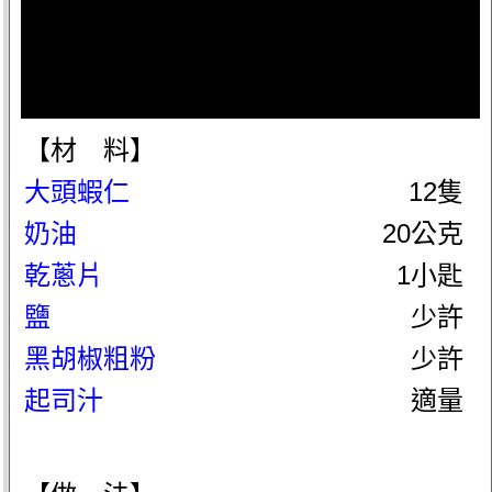
【材 料】
大頭蝦仁
12隻
奶油
20公克
乾蔥片
1小匙
鹽
少許
黑胡椒粗粉
少許
起司汁
適量