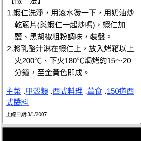
【做 法】
1.蝦仁洗淨，用滾水燙一下，用奶油炒
乾蔥片(與蝦仁一起炒嗎)，蝦仁加
鹽、黑胡椒粗粉調味，裝盤。
2.將乳酪汁淋在蝦仁上，放入烤箱以上
火200℃、下火180℃焗烤約15～20
分鐘，至金黃色即成。
主菜
.
甲殼類
.
西式料理
.
葷食
.
150道西
式醬料
上線日期:
3/1/2007