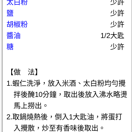
太白粉
少許
鹽
少許
胡椒粉
少許
醬油
1/2大匙
糖
少許
【做 法】
1.蝦仁洗淨，放入米酒、太白粉均勻攪
拌後醃10分鐘，取出後放入沸水略燙
馬上撈出。
2.取鍋燒熱後，倒入1大匙油，將蛋打
入攪散，炒至有香味後取出。