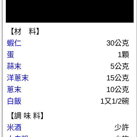
【材 料】
蝦仁
30公克
蛋
1顆
蒜末
5公克
洋蔥末
15公克
蔥末
10公克
白飯
1又1/2碗
【調 味 料】
米酒
少許