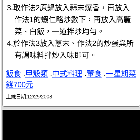
3.取作法2原鍋放入蒜末爆香，再放入
作法1的蝦仁略炒數下，再放入高麗
菜、白飯，一道拌炒均勻。
4.於作法3放入蔥末、作法2的炒蛋與所
有調味料拌炒入味即可。
飯食
.
甲殼類
.
中式料理
.
葷食
.
一星期菜
錢700元
上線日期:
12/25/2008