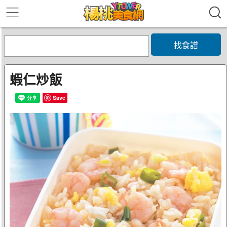
找食譜
蝦仁炒飯
Save