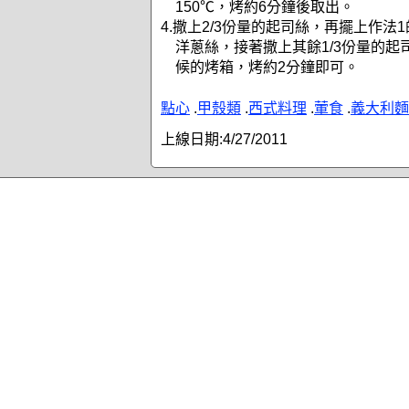
150℃，烤約6分鐘後取出。
4.撒上2/3份量的起司絲，再擺上作法
洋蔥絲，接著撒上其餘1/3份量的起
候的烤箱，烤約2分鐘即可。
點心
.
甲殼類
.
西式料理
.
葷食
.
義大利麵
上線日期:
4/27/2011