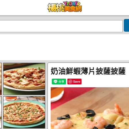
奶油鮮蝦薄片披薩披薩
Save