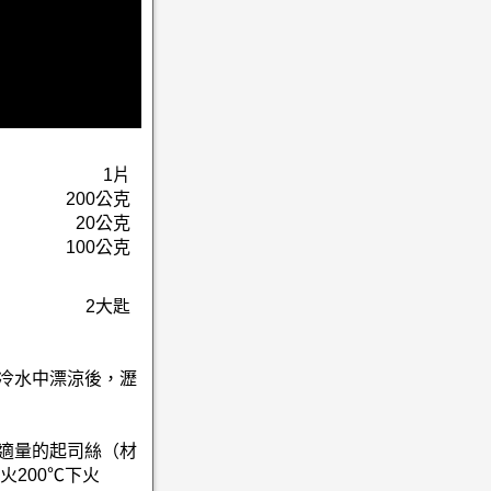
1片
200公克
20公克
100公克
2大匙
入冷水中漂涼後，瀝
撒適量的起司絲（材
火200℃下火