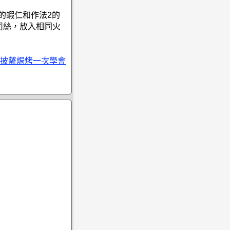
1的蝦仁和作法2的
司絲，放入相同火
披薩焗烤一次學會