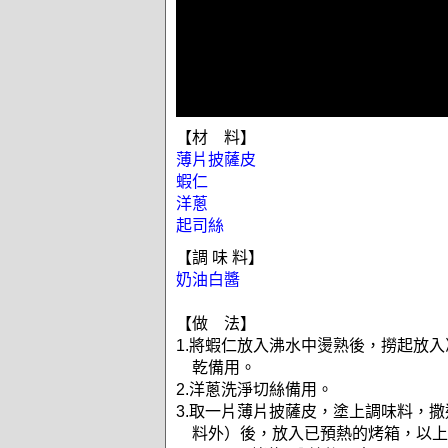
【材 料】
薄片披薩皮
蝦仁
洋蔥
起司絲
【調 味 料】
奶油白醬
【做 法】
1.將蝦仁放入沸水中燙熟後，撈起放
乾備用。
2.洋蔥洗淨切絲備用。
3.取一片薄片披薩皮，塗上調味料，
料外）後，放入已預熱的烤箱，以上