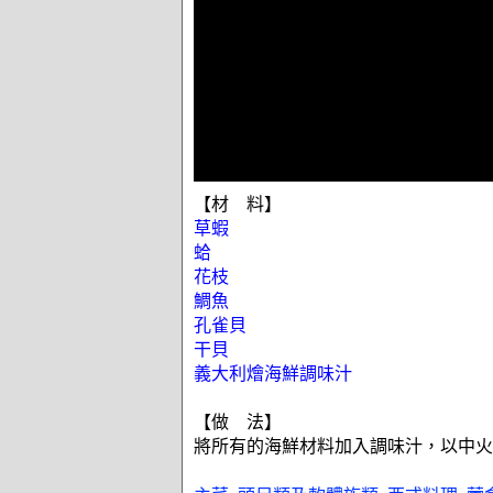
【材 料】
草蝦
蛤
花枝
鯛魚
孔雀貝
干貝
義大利燴海鮮調味汁
【做 法】
將所有的海鮮材料加入調味汁，以中火