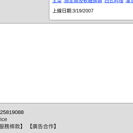
主菜
.
頭足類及軟體族類
.
西式料理
.
葷
上線日期:
3/19/2007
25819088
ice
服務條款
】 【
廣告合作
】