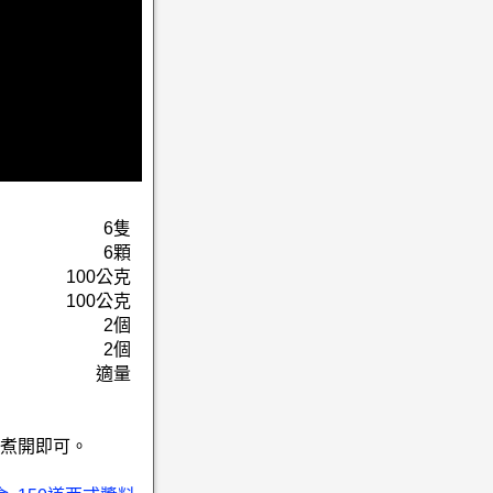
6隻
6顆
100公克
100公克
2個
2個
適量
煮開即可。