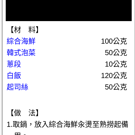
【材 料】
綜合海鮮
100公克
韓式泡菜
50公克
蔥段
10公克
白飯
120公克
起司絲
50公克
【做 法】
1.取鍋，放入綜合海鮮汆燙至熟撈起備