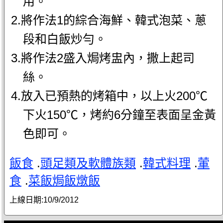
用。
2.將作法1的綜合海鮮、韓式泡菜、蔥
段和白飯炒勻。
3.將作法2盛入焗烤盅內，撒上起司
絲。
4.放入已預熱的烤箱中，以上火200℃
下火150℃，烤約6分鐘至表面呈金黃
色即可。
飯食
.
頭足類及軟體族類
.
韓式料理
.
葷
食
.
菜飯焗飯燉飯
上線日期:
10/9/2012