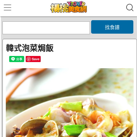
找食譜
韓式泡菜焗飯
Save