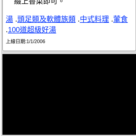
綴上香菜即可。
湯
.
頭足類及軟體族類
.
中式料理
.
葷食
.
100道超級好湯
上線日期:
1/1/2006