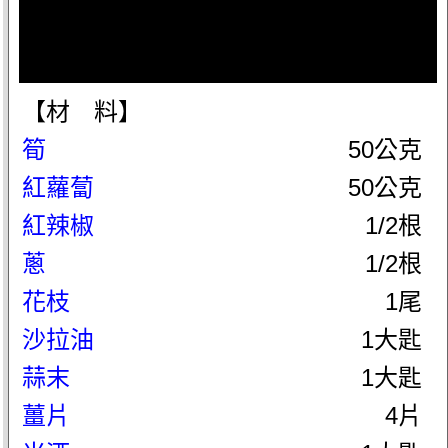
【材 料】
筍
50公克
紅蘿蔔
50公克
紅辣椒
1/2根
蔥
1/2根
花枝
1尾
沙拉油
1大匙
蒜末
1大匙
薑片
4片