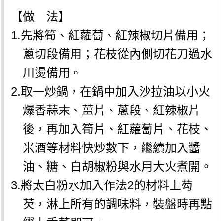
【做 法】
1.先將筍、紅蘿蔔、紅辣椒切片備用；
蔥切段備用；花枝從內側切花刀過水
川燙備用。
2.取一炒鍋，在鍋中加入沙拉油以小火
爆香蒜末、薑片、蔥段、紅辣椒片
後，再加入筍片、紅蘿蔔片、花枝、
米酒等材料快炒數下，繼續加入醬
油、糖、白胡椒粉與水用大火煮開。
3.將太白粉水加入作法2的材料上芶
芡，淋上所有的調味料，裝盤時再點