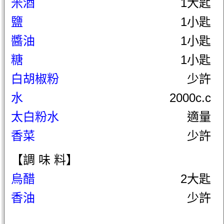
米酒
1大匙
鹽
1小匙
醬油
1小匙
糖
1小匙
白胡椒粉
少許
水
2000c.c
太白粉水
適量
香菜
少許
【調 味 料】
烏醋
2大匙
香油
少許