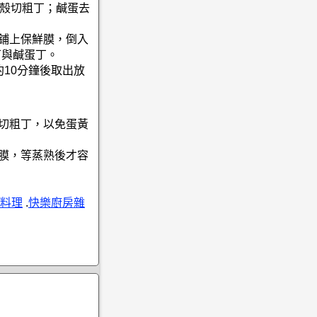
去殼切粗丁；鹹蛋去
再鋪上保鮮膜，倒入
丁與鹹蛋丁。
約10分鐘後取出放
再切粗丁，以免蛋黃
鮮膜，等蒸熟後才容
料理
.
快樂廚房雜