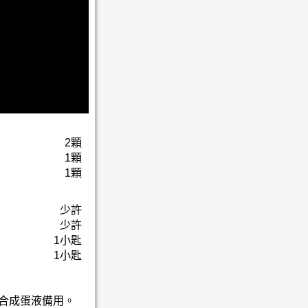
2顆
1顆
1顆
少許
少許
1小匙
1小匙
混合成蛋液備用。