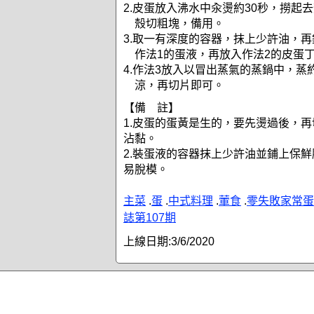
2.皮蛋放入沸水中汆燙約30秒，撈起
殼切粗塊，備用。
3.取一有深度的容器，抹上少許油，
作法1的蛋液，再放入作法2的皮蛋
4.作法3放入以冒出蒸氣的蒸鍋中，蒸
涼，再切片即可。
【備 註】
1.皮蛋的蛋黃是生的，要先燙過後，
沾黏。
2.裝蛋液的容器抹上少許油並鋪上保
易脫模。
主菜
.
蛋
.
中式料理
.
葷食
.
零失敗家常蛋
誌第107期
上線日期:
3/6/2020