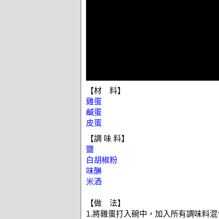
【材 料】
雞蛋
鹹蛋
皮蛋
【調 味 料】
鹽
白胡椒粉
味醂
米酒
【做 法】
1.將雞蛋打入碗中，加入所有調味料