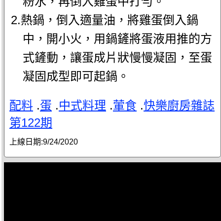
粉水，再倒入雞蛋中打勻。
2.熱鍋，倒入適量油，將雞蛋倒入鍋
中，開小火，用鍋鏟將蛋液用推的方
式鏟動，讓蛋成片狀慢慢凝固，至蛋
凝固成型即可起鍋。
配料
.
蛋
.
中式料理
.
葷食
.
快樂廚房雜誌
第122期
上線日期:
9/24/2020