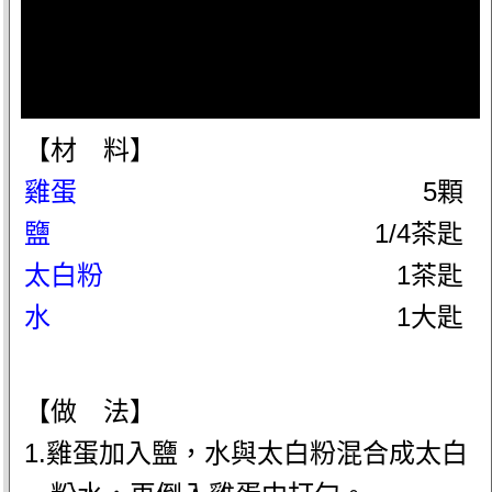
【材 料】
雞蛋
5顆
鹽
1/4茶匙
太白粉
1茶匙
水
1大匙
【做 法】
1.雞蛋加入鹽，水與太白粉混合成太白