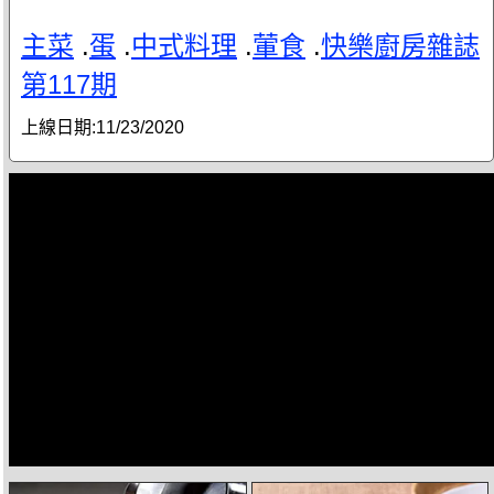
主菜
.
蛋
.
中式料理
.
葷食
.
快樂廚房雜誌
第117期
上線日期:
11/23/2020