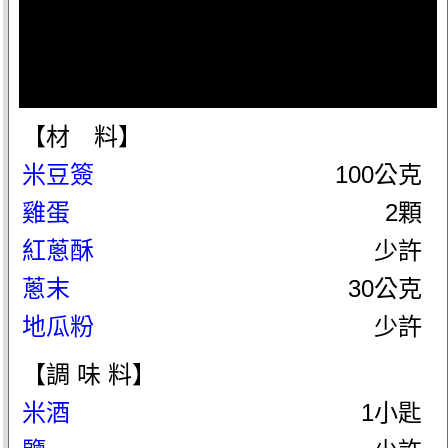
【材 料】
米豆簽
100公克
雞蛋
2顆
紅蔥酥
少許
蔥末
30公克
地瓜粉
少許
【調 味 料】
米酒
1小匙