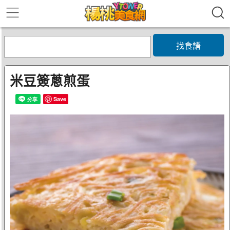
找食譜
米豆簽蔥煎蛋
Save