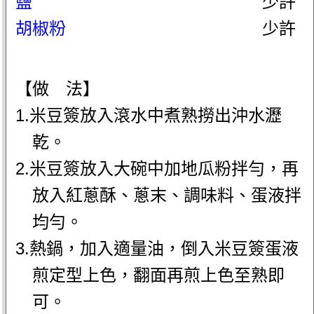
鹽
少許
胡椒粉
少許
【做 法】
1.米豆簽放入滾水中煮熟撈出沖水瀝
乾。
2.米豆簽放入大碗中加地瓜粉拌勻，再
放入紅蔥酥、蔥末、調味料、蛋液拌
均勻。
3.熱鍋，加入適量油，倒入米豆簽蛋液
煎定型上色，翻面再煎上色至熟即
可。