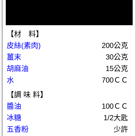
【材 料】
皮絲(素肉)
200公克
薑末
30公克
胡麻油
15公克
水
700ＣＣ
【調 味 料】
醬油
100ＣＣ
冰糖
1/2大匙
五香粉
少許