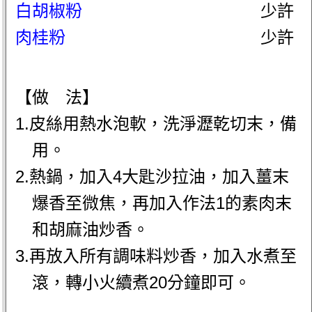
白胡椒粉
少許
肉桂粉
少許
【做 法】
1.皮絲用熱水泡軟，洗淨瀝乾切末，備
用。
2.熱鍋，加入4大匙沙拉油，加入薑末
爆香至微焦，再加入作法1的素肉末
和胡麻油炒香。
3.再放入所有調味料炒香，加入水煮至
滾，轉小火續煮20分鐘即可。