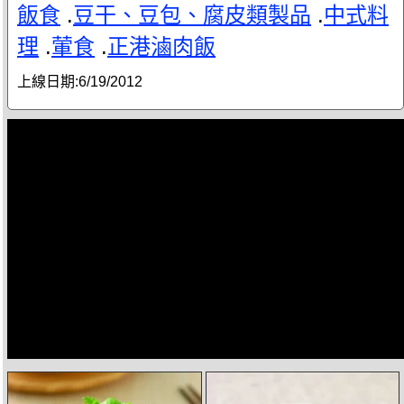
飯食
.
豆干、豆包、腐皮類製品
.
中式料
理
.
葷食
.
正港滷肉飯
上線日期:
6/19/2012