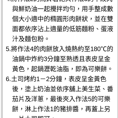
與鮮奶油一起攪拌均勻，用手整成數
個大小適中的橢圓形肉餅狀，並在雙
面都依序沾上適量的低筋麵粉、蛋液
汁及麵包粉。
5.將作法4的肉餅放入燒熱約至180℃的
油鍋中炸約3分鐘至熟透且表皮呈金
黃色，起鍋瀝乾油脂，即為可樂餅。
6.土司烤約1－2分鐘，表皮呈金黃色
後，塗上奶油並依序舖上美生菜、番
茄片及洋蔥，最後夾入作法5的可樂
餅，淋上作法1的豬排醬，再蓋上另