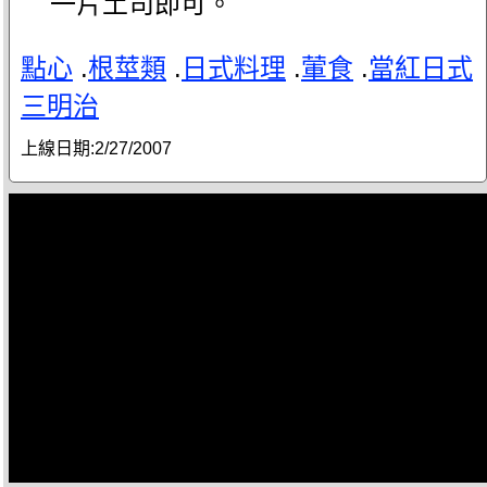
一片土司即可。
點心
.
根莖類
.
日式料理
.
葷食
.
當紅日式
三明治
上線日期:
2/27/2007