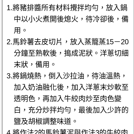
1.將豬排醬所有材料攪拌均勻，放入鍋
中以小火煮開後熄火，待冷卻後，備
用。
2.馬鈴薯去皮切片，放入蒸籠蒸15－20
分鐘至熟軟後，搗成泥狀。洋蔥切細
末狀，備用。
3.將鍋燒熱，倒入沙拉油，待油溫熱，
加入奶油融化後，加入洋蔥末炒軟至
透明色，再加入牛絞肉炒至肉色變
白，充分炒拌均勻，最後加入少許的
鹽及胡椒調整味道。
4.將作法2的馬鈴薯泥與作法3的牛絞肉