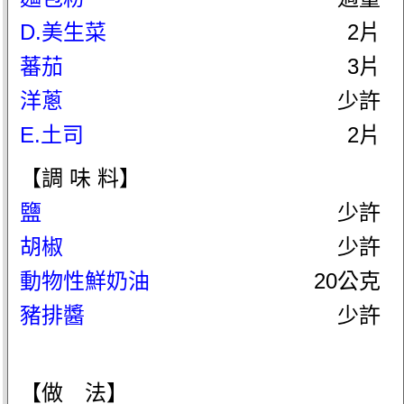
D.美生菜
2片
蕃茄
3片
洋蔥
少許
E.土司
2片
【調 味 料】
鹽
少許
胡椒
少許
動物性鮮奶油
20公克
豬排醬
少許
【做 法】