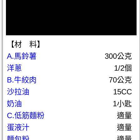
【材 料】
A.馬鈴薯
300公克
洋蔥
1/2個
B.牛絞肉
70公克
沙拉油
15CC
奶油
1小匙
C.低筋麵粉
適量
蛋液汁
適量
麵包粉
適量