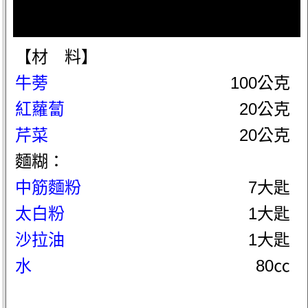
【材 料】
牛蒡
100公克
紅蘿蔔
20公克
芹菜
20公克
麵糊：
中筋麵粉
7大匙
太白粉
1大匙
沙拉油
1大匙
水
80㏄