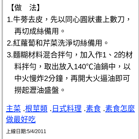
【做 法】
1.牛蒡去皮，先以同心圓狀畫上數刀，
再切成絲備用。
2.紅蘿蔔和芹菜洗淨切絲備用。
3.麵糊材料混合拌勻，加入作1、2的材
料拌勻，取出放入140℃油鍋中，以
中火慢炸2分鐘，再開大火逼油即可
撈起瀝油盛盤。
主菜
.
根莖類
.
日式料理
.
素食
.
素食怎麼
做最好吃
上線日期:
5/4/2011