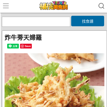
找食譜
炸牛蒡天婦羅
Save