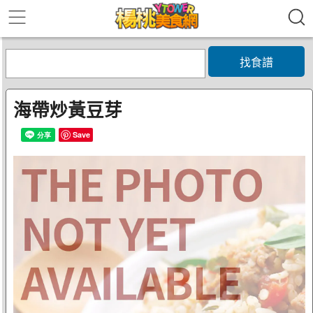
找食譜
海帶炒黃豆芽
Save