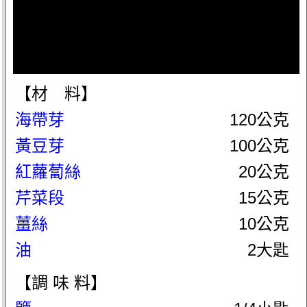
【材 料】
海帶芽
120公克
黃豆芽
100公克
紅蘿蔔絲
20公克
芹菜段
15公克
薑絲
10公克
油
2大匙
【調 味 料】