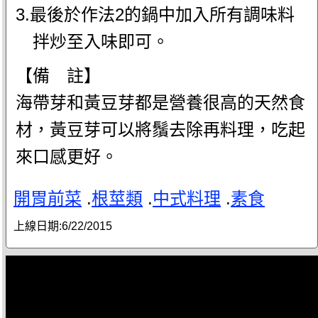
3.最後於作法2的鍋中加入所有調味料
拌炒至入味即可。
【備 註】
海帶芽和黃豆芽都是營養很高的天然食
材，黃豆芽可以將鬚去除再料理，吃起
來口感更好。
開胃前菜
.
根莖類
.
中式料理
.
素食
上線日期:
6/22/2015