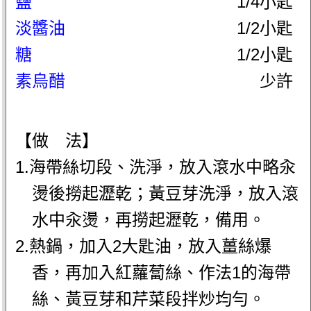
鹽
1/4小匙
淡醬油
1/2小匙
糖
1/2小匙
素烏醋
少許
【做 法】
1.海帶絲切段、洗淨，放入滾水中略汆
燙後撈起瀝乾；黃豆芽洗淨，放入滾
水中汆燙，再撈起瀝乾，備用。
2.熱鍋，加入2大匙油，放入薑絲爆
香，再加入紅蘿蔔絲、作法1的海帶
絲、黃豆芽和芹菜段拌炒均勻。