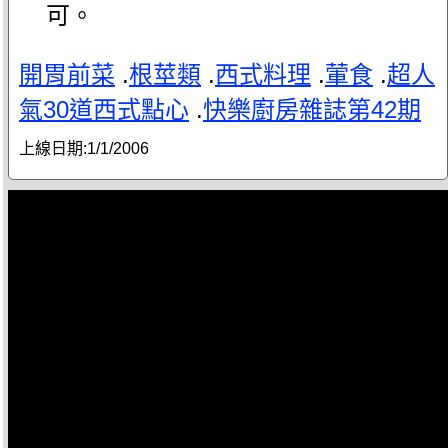
可。
開胃前菜
.
根莖類
.
西式料理
.
葷食
.
超人
氣30道西式點心
.
快樂廚房雜誌第42期
上線日期:
1/1/2006