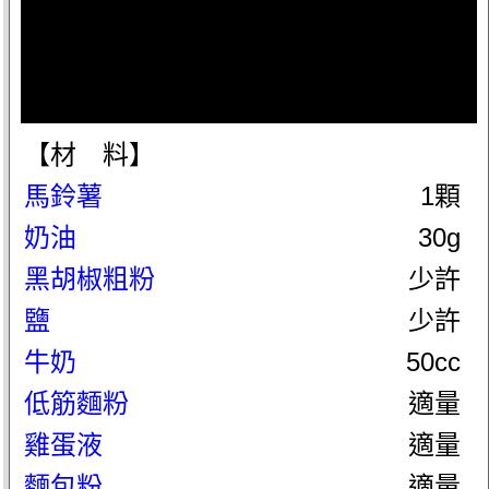
【材 料】
馬鈴薯
1顆
奶油
30g
黑胡椒粗粉
少許
鹽
少許
牛奶
50cc
低筋麵粉
適量
雞蛋液
適量
麵包粉
適量