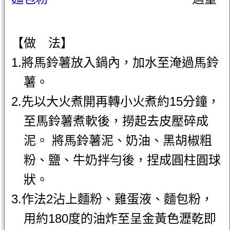
【做 法】
1.將馬鈴薯放入鍋內，加水至淹過馬鈴
薯。
2.先以大火煮開再轉小火煮約15分鐘，
至馬鈴薯煮軟後，撈起去皮壓碎成
泥。 將馬鈴薯泥、奶油、黑胡椒粗
粉、鹽、牛奶拌勻後，捏成圓柱圓球
狀。
3.作法2沾上麵粉、雞蛋液、麵包粉，
用約180度的油炸至呈金黃色瀝乾即