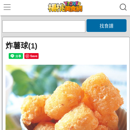
找食譜
炸薯球(1)
Save