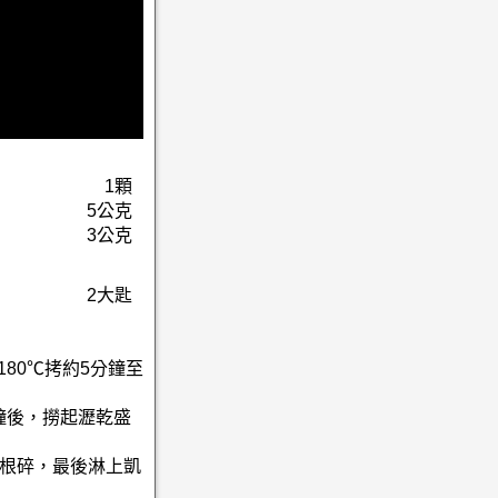
1顆
5公克
3公克
2大匙
180℃拷約5分鐘至
鐘後，撈起瀝乾盛
培根碎，最後淋上凱