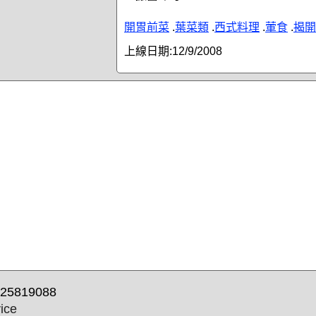
開胃前菜
.
葉菜類
.
西式料理
.
葷食
.
揭開
上線日期:
12/9/2008
25819088
ice