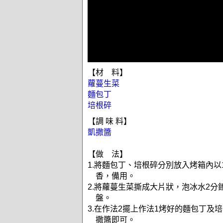
【材 料】
蘿蔓生菜
麵包丁
培根碎
【調 味 料】
凱撒醬
【做 法】
1.將麵包丁、培根碎分別放入烤箱內以
香，備用。
2.將蘿蔓生菜撕成大片狀，泡冰水2分
盤。
3.在作法2擺上作法1烤好的麵包丁及
撒醬即可。